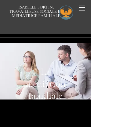
ISABELLE FORTIN,
TRAVAILLEUSE SOCIALE ET
MÉDIATRICE FAMILIALE
La
médiation
familiale